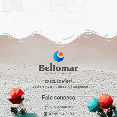
CRECI/SC 61047
Investir e viver no litoral Catarinense
Fale conosco
47 992048189
47 99204-8189